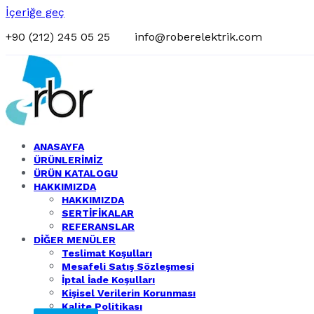
İçeriğe geç
+90 (212) 245 05 25
info@roberelektrik.com
Rober Elektrik
Toptan Elektrik Ürünleri
ANASAYFA
ÜRÜNLERİMİZ
ÜRÜN KATALOGU
HAKKIMIZDA
HAKKIMIZDA
SERTİFİKALAR
REFERANSLAR
DİĞER MENÜLER
Teslimat Koşulları
Mesafeli Satış Sözleşmesi
İptal İade Koşulları
Kişisel Verilerin Korunması
Kalite Politikası