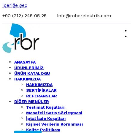
İçeriğe geç
+90 (212) 245 05 25
info@roberelektrik.com
Rober Elektrik
Toptan Elektrik Ürünleri
ANASAYFA
ÜRÜNLERİMİZ
ÜRÜN KATALOGU
HAKKIMIZDA
HAKKIMIZDA
SERTİFİKALAR
REFERANSLAR
DİĞER MENÜLER
Teslimat Koşulları
Mesafeli Satış Sözleşmesi
İptal İade Koşulları
Kişisel Verilerin Korunması
Kalite Politikası